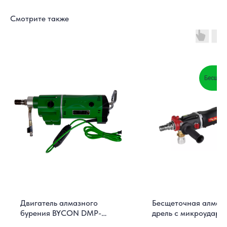
Смотрите также
Бесщет
Двигатель алмазного
Бесщеточная алмаз
бурения BYCON DMP-
дрель с микроударо
352 3.3 кВт
BYCON DB-202D 2.6