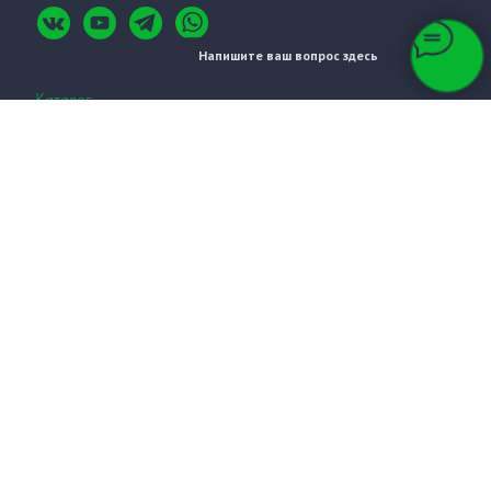
Напишите ваш вопрос здесь
Каталог
Весь каталог
Оборудование для алмазного бурения. Комплекты
Двигатели и дрели для алмазного бурения
Станины для алмазного бурения
Магнитные сверлильные станки
Алмазные коронки BYCON SHARK. Сегмент СНЕТАК
Алмазные коронки BYCON с микроударом
Алмазные коронки BYCON SHARK. Сегмент TORNADO