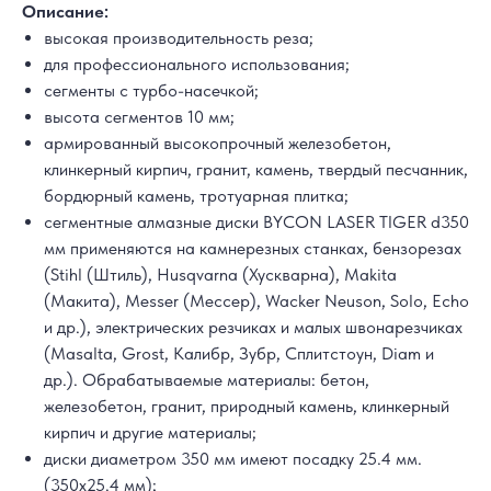
Описание:
высокая производительность реза;
для профессионального использования;
сегменты с турбо-насечкой;
высота сегментов 10 мм;
армированный высокопрочный железобетон,
клинкерный кирпич, гранит, камень, твердый песчанник,
бордюрный камень, тротуарная плитка;
сегментные алмазные диски BYCON LASER TIGER d350
мм применяются на камнерезныx станках, бензорезах
(Stihl (Штиль), Husqvarna (Хускварна), Makita
(Макита), Messer (Мессер), Wacker Neuson, Solo, Echo
и др.), электрических резчиках и малых швонарезчиках
(Masalta, Grost, Калибр, Зубр, Сплитстоун, Diam и
др.). Обрабатываемые материалы: бетон,
железобетон, гранит, природный камень, клинкерный
кирпич и другие материалы;
диски диаметром 350 мм имеют посадку 25.4 мм.
(350х25.4 мм);