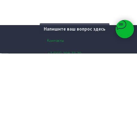
Напишите ваш вопрос здесь
Контакты
+7 (911)
298 77 79
ании
мобильный офис
+7 (981) 973 12
48
отдел продаж
ка
info@bycongrp.ru
ы
я
Россия, Санкт-Петербург,
Фермское шоссе, д. 36В
центральный офис,
склад,