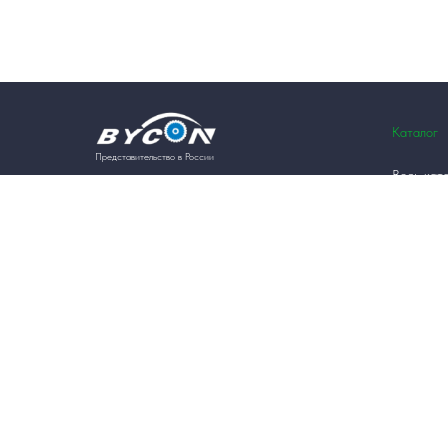
Каталог
Представительство в России
Весь кат
Оборудов
Оборудование и инструмент
для алмазного бурения
Двигател
и резки Bycon КНР
Станины 
Магнитны
Алмазны
Алмазны
Алмазны