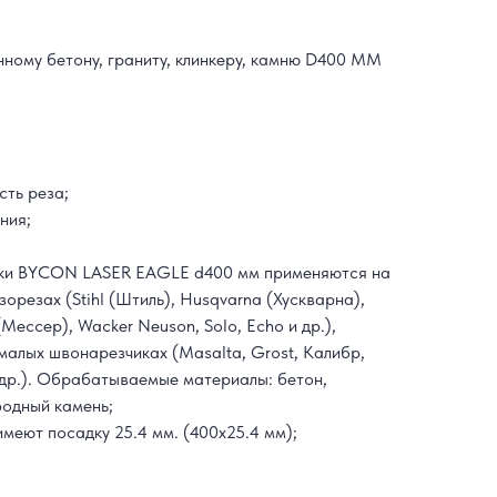
ному бетону, граниту, клинкеру, камню D400 ММ
сть реза;
ния;
ски BYCON LASER EAGLE d400 мм применяются на
орезах (Stihl (Штиль), Husqvarna (Хускварна),
Мессер), Wacker Neuson, Solo, Echo и др.),
 малых швонарезчиках (Masalta, Grost, Калибр,
 др.). Обрабатываемые материалы: бетон,
родный камень;
меют посадку 25.4 мм. (400х25.4 мм);