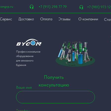
congrp.ru
+7 (911) 298 77 79
+7 (981) 973 12
Сервис
Доставка
Оплата
Отзывы
О компании
Ста
Профессиональное
оборудование
для алмазного
бурения
Получить
консультацию
Ваше имя
Телефон