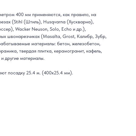
етром 400 мм применяются, как правило, на
езах (Stihl (Штиль), Husqvarna (Хускварна),
сер), Wacker Neuson, Solo, Echo и др.),
лых швонарезчиках (Masalta, Grost, Калибр, Зубр,
брабатываемые материалы: бетон, железобетон,
ерамика, твердая плитка, керамогранит, кафель,
 и другие материалы.
т посадку 25.4 м. (400х25.4 мм).