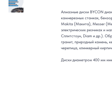
Алмазные диски BYCON диам
камнерезных станках, бензор
Makita (Макита), Messer (Мес
электрических резчиках и ма
Сплитстоун, Diam и др.). О
гранит, природный камень, к
черепица, клинкерный кирпич
Диски диаметром 400 мм имею