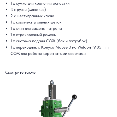
1 х сумка для хранения оснастки
3 х ручки (маховик)
2 х шестигранных ключа
1 х комплект угольных щеток
1 х клин для замены патрона
1 х страховочный ремень
1 х система подачи СОЖ (бак и патрубок)
1 х переходник с Конуса Морзе 3 на Weldon 19,05 mm
СОЖ для работы корончатыми сверлами
Смотрите также